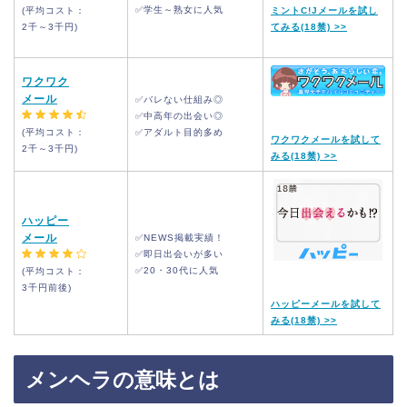
✅学生～熟女に人気
(平均コスト：
ミントC!Jメールを試し
2千～3千円)
てみる(18禁) >>
ワクワク
メール
✅バレない仕組み◎
✅中高年の出会い◎
(平均コスト：
✅アダルト目的多め
ワクワクメールを試して
2千～3千
円)
みる(18禁) >>
ハッピー
メール
✅NEWS掲載実績！
✅即日出会いが多い
✅20・30代に人気
(平均コスト：
3千円前後)
ハッピーメールを試して
みる(18禁) >>
メンヘラの意味とは