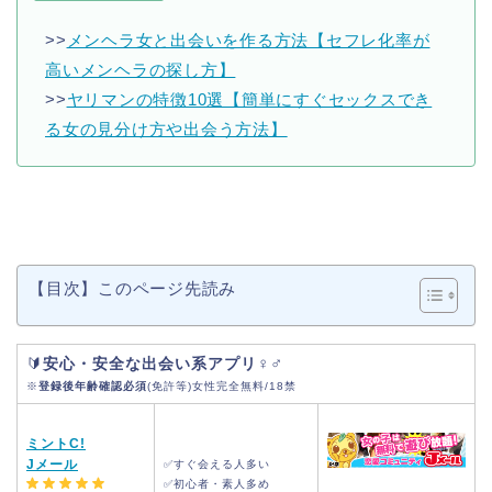
>>
メンヘラ女と出会いを作る方法【セフレ化率が
高いメンヘラの探し方】
>>
ヤリマンの特徴10選【簡単にすぐセックスでき
る女の見分け方や出会う方法】
【目次】このページ先読み
♀♂
🔰
安心・安全な出会い系アプリ
※
登録後年齢確認必須
(免許等)女性完全無料/18禁
ミントC!
Jメール
✅すぐ会える人多い
✅初心者・素人多め