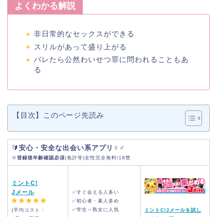
よくわかる解説
非日常的なセックスができる
スリルがあって盛り上がる
バレたら公然わいせつ罪に問われることもあ
る
【目次】このページ先読み
♀♂
🔰
安心・安全な出会い系アプリ
※
登録後年齢確認必須
(免許等)女性完全無料/18禁
ミントC!
Jメール
✅すぐ会える人多い
✅初心者・素人多め
✅学生～熟女に人気
(平均コスト：
ミントC!Jメールを試し