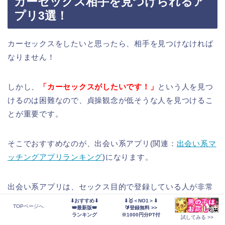
カーセックス相手を見つけられるア
プリ3選！
カーセックスをしたいと思ったら、相手を見つけなければ
なりません！
しかし、
「カーセックスがしたいです！」
という人を見つ
けるのは困難なので、貞操観念が低そうな人を見つけるこ
とが重要です。
そこでおすすめなのが、出会い系アプリ(関連：
出会い系マ
ッチングアプリランキング
)になります。
出会い系アプリは、セックス目的で登録している人が非常
に多く、
押しが強ければ、そのままカーセックスに持ち込
⬇おすすめ⬇
⬇🥇＜NO1＞⬇
TOPページへ
👑最新版👑
🔰登録無料 >>
めることも…
ランキング
※1000円分PT付
試してみる >>