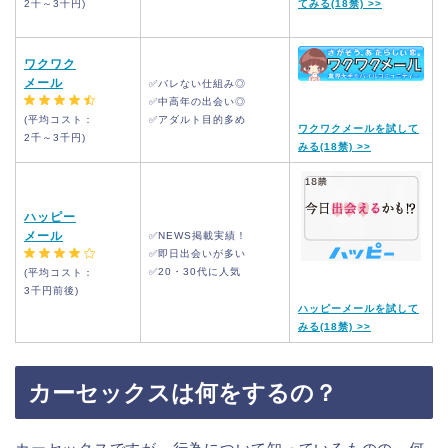
2千～3千円)
てみる(18禁) >>
ワクワク
メール
✅バレない仕組み◎
✅中高年の出会い◎
(平均コスト：
✅アダルト目的多め
ワクワクメールを試して
2千～3千
円)
みる(18禁) >>
ハッピー
メール
✅NEWS掲載実績！
✅即日出会いが多い
✅20・30代に人気
(平均コスト：
3千円前後)
ハッピーメールを試して
みる(18禁) >>
カーセックスは何をするの？